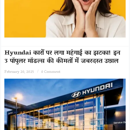
बा
र
-
बा
र
मो
बा
Hyundai कारों पर लगा महंगाई का झटका! इन
इ
3 पॉपुलर मॉडल्स की कीमतों में जबरदस्त उछाल
ल
रि
February 20, 2025
0 Comment
चा
भा
र्ज
र
क
ती
रा
य
ने
से
टो
प
बा